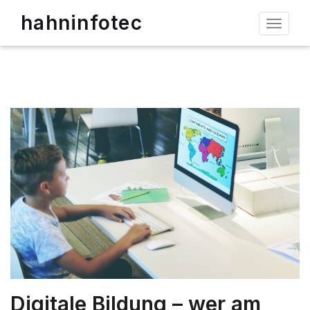
hahninfotec
Toggle
navigat
Digitale Bildung – wer am